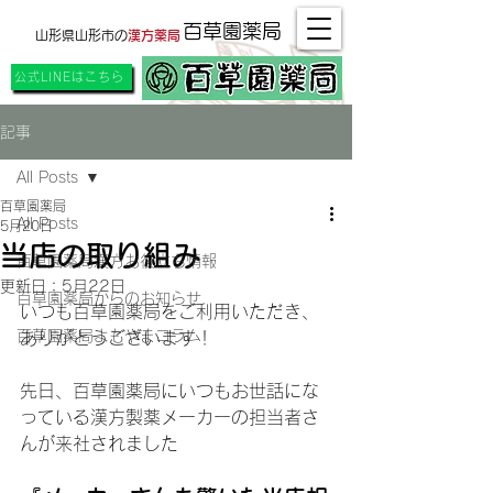
百草園薬局
山形県山形市の
漢方薬局
公式LINEはこちら
記事
All Posts
百草園薬局
All Posts
5月20日
当店の取り組み
百草園薬局漢方お役立ち情報
更新日：
5月22日
百草園薬局からのお知らせ
いつも百草園薬局をご利用いただき、
百草園薬局よもやまコラム
ありがとうございます！
​先日、百草園薬局にいつもお世話にな
っている漢方製薬メーカーの担当者さ
んが来社されました