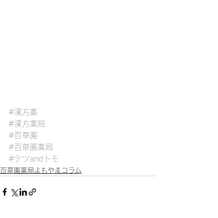
#漢方薬
#漢方薬局
#百草園
#百草園薬局
#テツandトモ
百草園薬局よもやまコラム