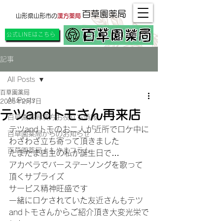
百草園薬局
山形県山形市の
漢方薬局
公式LINEはこちら
記事
All Posts
百草園薬局
All Posts
2025年2月7日
テツandトモさん再来店
百草園薬局漢方お役立ち情報
テツandトモのお二人が近所でロケ中に
百草園薬局からのお知らせ
わざわざ立ち寄って頂きました
百草園薬局よもやまコラム
たまたま店主の私が誕生日で…
アカペラでバースデーソングを歌って
頂くサプライズ
サービス精神旺盛です
一緒にロケされていた友近さんもテツ
andトモさんからご紹介頂き大変光栄で