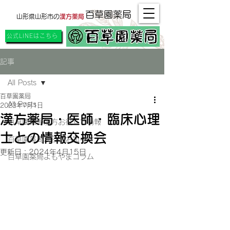
百草園薬局
山形県山形市の
漢方薬局
公式LINEはこちら
記事
All Posts
百草園薬局
All Posts
2023年7月1日
漢方薬局・医師・臨床心理
百草園薬局漢方お役立ち情報
士との情報交換会
百草園薬局からのお知らせ
更新日：
2024年4月15日
百草園薬局よもやまコラム