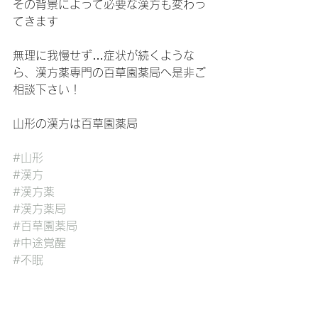
その背景によって必要な漢方も変わっ
てきます
無理に我慢せず…症状が続くような
ら、漢方薬専門の百草園薬局へ是非ご
相談下さい！
山形の漢方は百草園薬局
#山形
#漢方
#漢方薬
#漢方薬局
#百草園薬局
#中途覚醒
#不眠