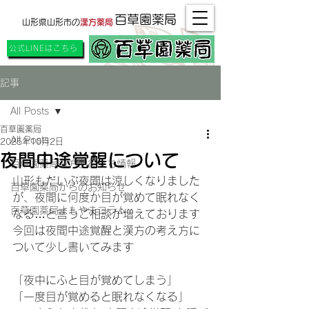
百草園薬局
山形県山形市の
漢方薬局
公式LINEはこちら
記事
All Posts
百草園薬局
All Posts
2025年10月2日
夜間中途覚醒について
百草園薬局漢方お役立ち情報
山形もだいぶ夜間は涼しくなりました
百草園薬局からのお知らせ
が、夜間に何度か目が覚めて眠れなく
百草園薬局よもやまコラム
なる…と言うご相談が増えております
今回は夜間中途覚醒と漢方の考え方に
ついて少し書いてみます
「夜中にふと目が覚めてしまう」
「一度目が覚めると眠れなくなる」