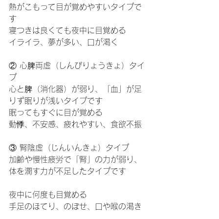
熱がこもって目が覚めやすいタイプで
す
寝つきは良くても夜中に目覚める
イライラ、夢が多い、口が渇く
② 心脾両虚（しんぴりょうきょ）タイ
プ
心と脾（消化器）が弱り、「血」が足
りず眠りが浅いタイプです
眠ってもすぐに目が覚める
動悸、不安感、疲れやすい、食欲不振
③ 腎陰虚（じんいんきょ）タイプ
加齢や慢性疲労で「腎」の力が弱り、
体を潤す力が不足したタイプです
夜中に何度も目覚める
手足のほてり、のぼせ、口や喉の渇き