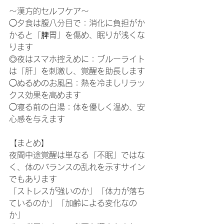
〜漢方的セルフケア〜
◯夕食は腹八分目で：消化に負担がか
かると「脾胃」を傷め、眠りが浅くな
ります
◎夜はスマホ控えめに：ブルーライト
は「肝」を刺激し、覚醒を助長します
◯ぬるめのお風呂：熱を冷ましリラッ
クス効果を高めます
◯寝る前の白湯：体を優しく温め、安
心感を与えます
【まとめ】
夜間中途覚醒は単なる「不眠」ではな
く、体のバランスの乱れを示すサイン
でもあります
「ストレスが強いのか」「体力が落ち
ているのか」「加齢による変化なの
か」