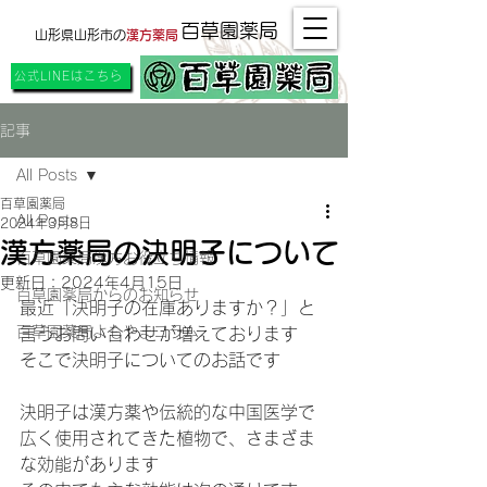
百草園薬局
山形県山形市の
漢方薬局
公式LINEはこちら
記事
All Posts
百草園薬局
All Posts
2024年3月8日
漢方薬局の決明子について
百草園薬局漢方お役立ち情報
更新日：
2024年4月15日
百草園薬局からのお知らせ
最近「決明子の在庫ありますか？」と
百草園薬局よもやまコラム
言うお問い合わせが増えております
そこで決明子についてのお話です
決明子は漢方薬や伝統的な中国医学で
広く使用されてきた植物で、さまざま
な効能があります