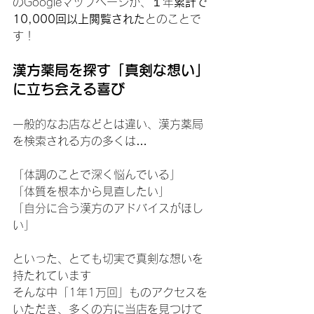
のGoogleマップページが、１年
累計で
10,000回以上閲覧された
とのことで
す！
​漢方薬局を探す「真剣な想い」
に立ち会える喜び
​一般的なお店などとは違い、漢方薬局
を検索される方の多くは…
「体調のことで深く悩んでいる」
「体質を根本から見直したい」
「自分に合う漢方のアドバイスがほし
い」
といった、とても切実で真剣な想いを
持たれています
​そんな中「1年1万回」ものアクセスを
いただき、多くの方に当店を見つけて