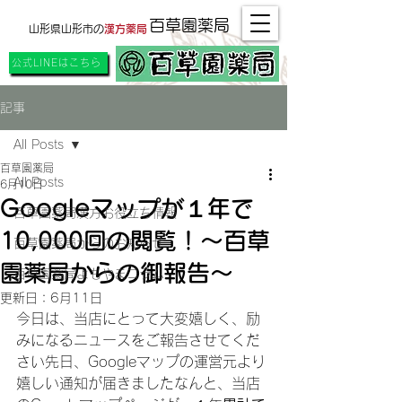
百草園薬局
山形県山形市の
漢方薬局
公式LINEはこちら
記事
All Posts
百草園薬局
All Posts
6月10日
Googleマップが１年で
百草園薬局漢方お役立ち情報
10,000回の閲覧！〜百草
百草園薬局からのお知らせ
園薬局からの御報告〜
百草園薬局よもやまコラム
更新日：
6月11日
今日は、当店にとって大変嬉しく、励
みになるニュースをご報告させてくだ
さい​先日、Googleマップの運営元より
嬉しい通知が届きましたなんと、当店