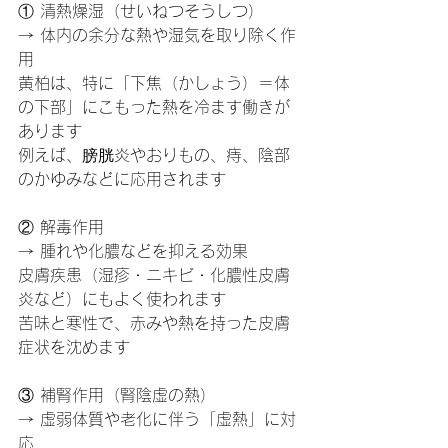
① 清熱燥湿（せいねつそうしつ）
→ 体内の余分な熱や湿気を取り除く作
用
黄柏は、特に「下焦（かしょう）＝体
の下部」にこもった熱を冷ます働きが
あります
例えば、膀胱炎やおりもの、痔、陰部
のかゆみなどに応用されます
② 解毒作用
→ 腫れや化膿などを抑える効果
皮膚疾患（湿疹・ニキビ・化膿性皮膚
炎など）にもよく使われます
苦味と寒性で、赤みや熱を持った皮膚
症状を沈めます
③ 補腎作用（腎陰虚の熱）
→ 虚弱体質や老化に伴う「虚熱」に対
応