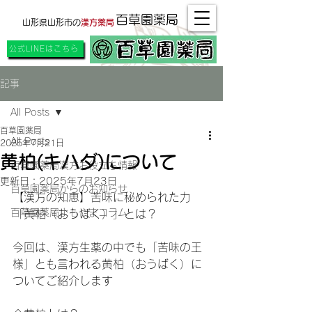
百草園薬局
山形県山形市の
漢方薬局
公式LINEはこちら
記事
All Posts
百草園薬局
All Posts
2025年7月21日
黄柏(キハダ)について
百草園薬局漢方お役立ち情報
更新日：
2025年7月23日
百草園薬局からのお知らせ
【漢方の知恵】苦味に秘められた力
百草園薬局よもやまコラム
「黄柏（おうばく）」とは？
今回は、漢方生薬の中でも「苦味の王
様」とも言われる黄柏（おうばく）に
ついてご紹介します