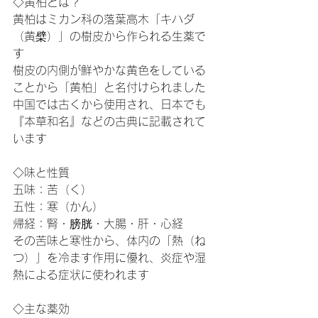
◇黄柏とは？
黄柏はミカン科の落葉高木「キハダ
（黄檗）」の樹皮から作られる生薬で
す
樹皮の内側が鮮やかな黄色をしている
ことから「黄柏」と名付けられました
中国では古くから使用され、日本でも
『本草和名』などの古典に記載されて
います
◇味と性質
五味：苦（く）
五性：寒（かん）
帰経：腎・膀胱・大腸・肝・心経
その苦味と寒性から、体内の「熱（ね
つ）」を冷ます作用に優れ、炎症や湿
熱による症状に使われます
◇主な薬効