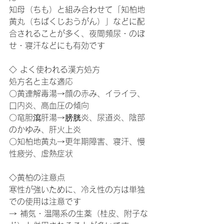
知母（ちも）と組み合わせて「知柏地
黄丸（ちばくじおうがん）」などに配
合されることが多く、夜間頻尿・のぼ
せ・寝汗などにも有効です
◇ よく使われる漢方処方
処方名と主な適応
〇黄連解毒湯→顔の赤み、イライラ、
口内炎、高血圧の傾向
〇竜胆瀉肝湯→膀胱炎、尿道炎、陰部
のかゆみ、肝火上炎
〇知柏地黄丸→更年期障害、寝汗、慢
性疲労、虚熱症状
◇黄柏の注意点
寒性が強いために、冷え性の方は単独
での使用は注意です
→ 補気・温陽系の生薬（桂皮、附子な