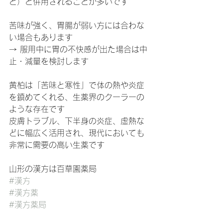
ど）と併用されることが多いです
苦味が強く、胃腸が弱い方には合わな
い場合もあります
→ 服用中に胃の不快感が出た場合は中
止・減量を検討します
黄柏は「苦味と寒性」で体の熱や炎症
を鎮めてくれる、生薬界のクーラーの
ような存在です
皮膚トラブル、下半身の炎症、虚熱な
どに幅広く活用され、現代においても
非常に需要の高い生薬です
山形の漢方は百草園薬局
#漢方
#漢方薬
#漢方薬局