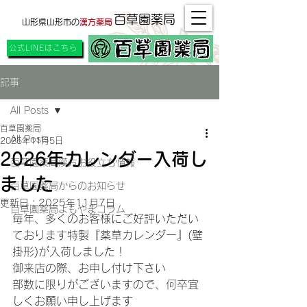
百草園薬局
山形県山形市の
漢方薬局
公式LINEはこちら
記事
All Posts
百草園薬局
All Posts
2025年11月5日
2026年カレンダー入荷し
百草園薬局漢方お役立ち情報
ました
百草園薬局からのお知らせ
更新日：
2025年11月7日
百草園薬局よもやまコラム
毎年、多くのお客様にご好評いただい
ております特製『薬草カレンダー』(壁
掛形)が入荷しました！
御来店の際、お申し付け下さい
部数に限りがございますので、何卒宜
しくお願い申し上げます