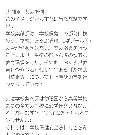
薬剤師＝薬の調剤
このイメージからすれば当然な話です
が…
学校薬剤師は「学校保健」の部分に携
わり、学校にある設備(例えばプール等)
の管理や薬学的な見地での指導を行う
ことにより、生徒の皆さん達の快適な
教育環境を守り、その他「おくすり教
育」や昨今若年化しつつある「薬物乱
用防止等」についても指導や助言を行
ったりしています
実は学校薬剤師は幼稚園から高等学校
までの全ての学校に必ず任命されなけ
ればならなず(←ここが以外と知られて
いません…)
それらは「学校保健安全法」できちん
と定められています