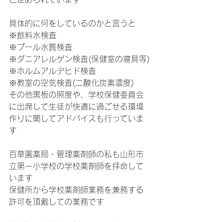
具体的に何をしているのかと言うと
※飲料水検査
※プール水質検査
※ダニアレルゲン検査(保健室の寝具等)
※ホルムアルデヒド検査
※教室の空気検査(二酸化炭素濃度)
その他黒板の照度や、学校保健委員会
に出席して生徒が快適に過ごせる環境
作りに関してアドバイスも行っていま
す
百草園薬局・管理薬剤師の私も山形市
立第一小学校の学校薬剤師を拝命して
います
保健所から学校薬剤師業務を兼務する
許可を頂戴しての業務です