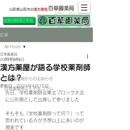
百草園薬局
山形県山形市の
漢方薬局
公式LINEはこちら
記事
All Posts
百草園薬局
All Posts
2023年9月5日
漢方薬屋が語る学校薬剤師
百草園薬局漢方お役立ち情報
とは？
百草園薬局からのお知らせ
更新日：
2024年4月15日
百草園薬局よもやまコラム
先日、学校薬剤師会東北ブロック大会
に山形側として出席して参りました
そもそも「学校薬剤師って何？」って
思われている方が予想以上に多いのが
現実です