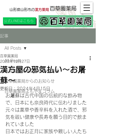
百草園薬局
山形県山形市の
漢方薬局
公式LINEはこちら
記事
All Posts
百草園薬局
All Posts
2023年12月27日
漢方屋の邪気払い〜お屠
百草園薬局漢方お役立ち情報
蘇〜
百草園薬局からのお知らせ
更新日：
2024年4月15日
百草園薬局よもやまコラム
お屠蘇は古代中国の伝統的な飲み物
で、日本にも奈良時代に伝わりました
元々は薬草や香辛料を入れた酒で、邪
気を祓い健康や長寿を願う目的で飲ま
れていました
日本ではお正月に家族や親しい人たち