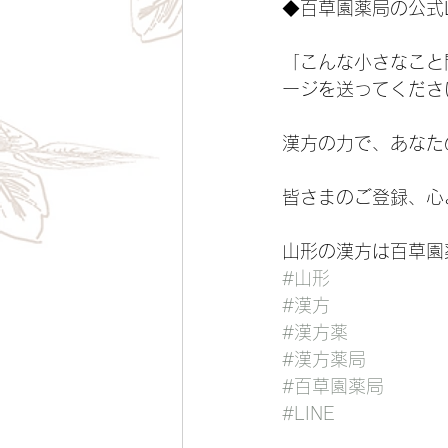
◆百草園薬局の公式L
​「こんな小さなこ
ージを送ってくださ
漢方の力で、あなた
​皆さまのご登録、
山形の漢方は百草園
#山形
#漢方
#漢方薬
#漢方薬局
#百草園薬局
#LINE