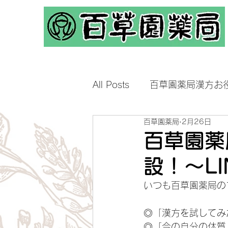
All Posts
百草園薬局漢方お
百草園薬局
2月26日
百草園薬
設！〜L
いつも百草園薬局の
◎「漢方を試してみ
◎「今の自分の体質